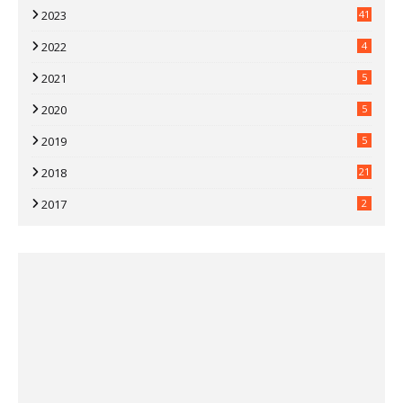
2023
41
2022
4
2021
5
2020
5
2019
5
2018
21
2017
2