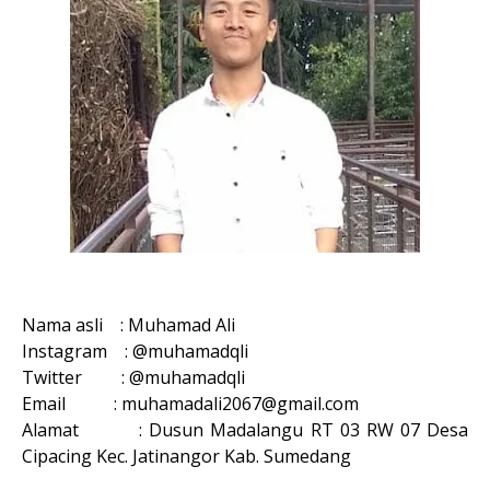
Nama asli : Muhamad Ali
Instagram : @muhamadqli
Twitter : @muhamadqli
Email : muhamadali2067@gmail.com
Alamat : Dusun Madalangu RT 03 RW 07 Desa
Cipacing Kec. Jatinangor Kab. Sumedang