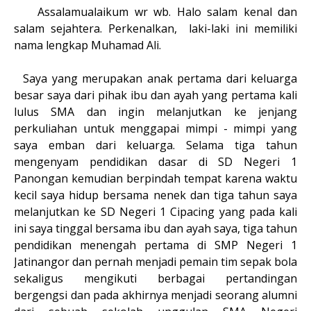
Assalamualaikum wr wb. Halo salam kenal dan
salam sejahtera. Perkenalkan, laki-laki ini memiliki
nama lengkap Muhamad Ali.
Saya yang merupakan anak pertama dari keluarga
besar saya dari pihak ibu dan ayah yang pertama kali
lulus SMA dan ingin melanjutkan ke jenjang
perkuliahan untuk menggapai mimpi - mimpi yang
saya emban dari keluarga. Selama tiga tahun
mengenyam pendidikan dasar di SD Negeri 1
Panongan kemudian berpindah tempat karena waktu
kecil saya hidup bersama nenek dan tiga tahun saya
melanjutkan ke SD Negeri 1 Cipacing yang pada kali
ini saya tinggal bersama ibu dan ayah saya, tiga tahun
pendidikan menengah pertama di SMP Negeri 1
Jatinangor dan pernah menjadi pemain tim sepak bola
sekaligus mengikuti berbagai pertandingan
bergengsi dan pada akhirnya menjadi seorang alumni