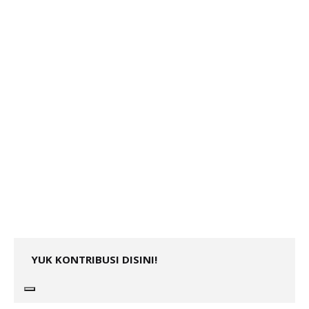
YUK KONTRIBUSI DISINI!