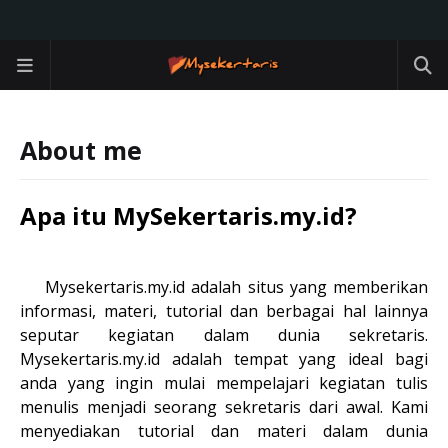
About me
Apa itu MySekertaris.my.id?
Mysekertaris.my.id adalah situs yang memberikan
informasi, materi, tutorial dan berbagai hal lainnya
seputar kegiatan dalam dunia sekretaris.
Mysekertaris.my.id adalah tempat yang ideal bagi
anda yang ingin mulai mempelajari kegiatan tulis
menulis menjadi seorang sekretaris dari awal. Kami
menyediakan tutorial dan materi dalam dunia