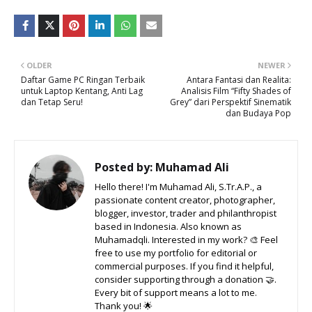
OLDER
NEWER
Daftar Game PC Ringan Terbaik
Antara Fantasi dan Realita:
untuk Laptop Kentang, Anti Lag
Analisis Film “Fifty Shades of
dan Tetap Seru!
Grey” dari Perspektif Sinematik
dan Budaya Pop
Posted by:
Muhamad Ali
Hello there! I'm Muhamad Ali, S.Tr.A.P., a
passionate content creator, photographer,
blogger, investor, trader and philanthropist
based in Indonesia. Also known as
Muhamadqli. Interested in my work? 🎨 Feel
free to use my portfolio for editorial or
commercial purposes. If you find it helpful,
consider supporting through a donation 🤝.
Every bit of support means a lot to me.
Thank you! 🌟