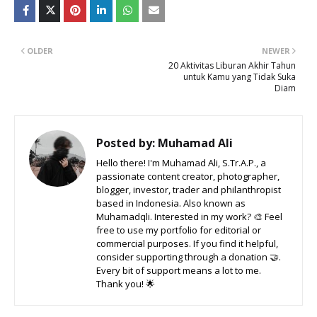
OLDER
NEWER
20 Aktivitas Liburan Akhir Tahun
untuk Kamu yang Tidak Suka
Diam
Posted by:
Muhamad Ali
Hello there! I'm Muhamad Ali, S.Tr.A.P., a
passionate content creator, photographer,
blogger, investor, trader and philanthropist
based in Indonesia. Also known as
Muhamadqli. Interested in my work? 🎨 Feel
free to use my portfolio for editorial or
commercial purposes. If you find it helpful,
consider supporting through a donation 🤝.
Every bit of support means a lot to me.
Thank you! 🌟