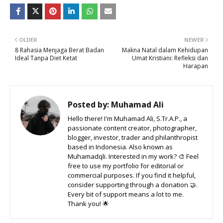
OLDER
NEWER
8 Rahasia Menjaga Berat Badan
Makna Natal dalam Kehidupan
Ideal Tanpa Diet Ketat
Umat Kristiani: Refleksi dan
Harapan
Posted by:
Muhamad Ali
Hello there! I'm Muhamad Ali, S.Tr.A.P., a
passionate content creator, photographer,
blogger, investor, trader and philanthropist
based in Indonesia. Also known as
Muhamadqli. Interested in my work? 🎨 Feel
free to use my portfolio for editorial or
commercial purposes. If you find it helpful,
consider supporting through a donation 🤝.
Every bit of support means a lot to me.
Thank you! 🌟