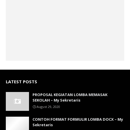
LATEST POSTS
PROPOSAL KEGIATAN LOMBA MEMASAK
SEKOLAH – My Sekretaris
August 29, 2020
CONTOH FORMAT FORMULIR LOMBA DOCX – My
Sekretaris