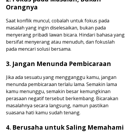
Orangnya
Saat konflik muncul, cobalah untuk fokus pada
masalah yang ingin diselesaikan, bukan pada
menyerang pribadi lawan bicara. Hindari bahasa yang
bersifat menyerang atau menuduh, dan fokuslah
pada mencari solusi bersama.
3. Jangan Menunda Pembicaraan
Jika ada sesuatu yang mengganggu kamu, jangan
menunda pembicaraan terlalu lama. Semakin lama
kamu menunggu, semakin besar kemungkinan
perasaan negatif tersebut berkembang. Bicarakan
masalahnya secara langsung, namun pastikan
suasana hati kamu sudah tenang.
4. Berusaha untuk Saling Memahami