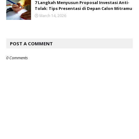
7 Langkah Menyusun Proposal Investasi Anti-
Tolak: Tips Presentasi di Depan Calon Mitramu
March 14, 2026
POST A COMMENT
0 Comments