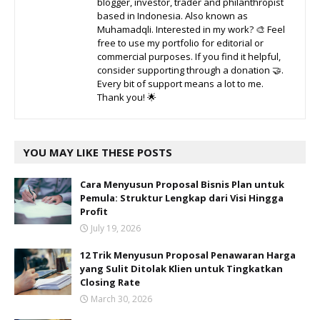
blogger, investor, trader and philanthropist
based in Indonesia. Also known as
Muhamadqli. Interested in my work? 🎨 Feel
free to use my portfolio for editorial or
commercial purposes. If you find it helpful,
consider supporting through a donation 🤝.
Every bit of support means a lot to me.
Thank you! 🌟
YOU MAY LIKE THESE POSTS
Cara Menyusun Proposal Bisnis Plan untuk
Pemula: Struktur Lengkap dari Visi Hingga
Profit
July 19, 2026
12 Trik Menyusun Proposal Penawaran Harga
yang Sulit Ditolak Klien untuk Tingkatkan
Closing Rate
March 30, 2026