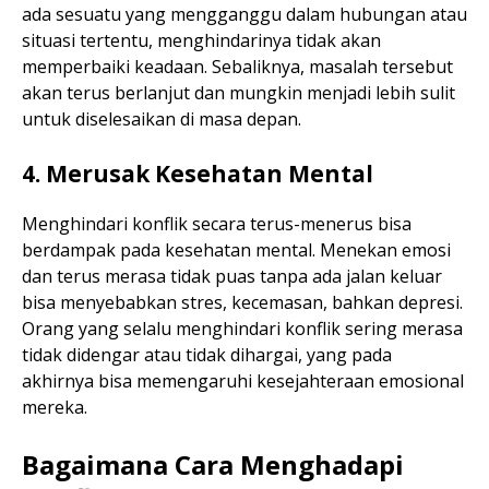
ada sesuatu yang mengganggu dalam hubungan atau
situasi tertentu, menghindarinya tidak akan
memperbaiki keadaan. Sebaliknya, masalah tersebut
akan terus berlanjut dan mungkin menjadi lebih sulit
untuk diselesaikan di masa depan.
4. Merusak Kesehatan Mental
Menghindari konflik secara terus-menerus bisa
berdampak pada kesehatan mental. Menekan emosi
dan terus merasa tidak puas tanpa ada jalan keluar
bisa menyebabkan stres, kecemasan, bahkan depresi.
Orang yang selalu menghindari konflik sering merasa
tidak didengar atau tidak dihargai, yang pada
akhirnya bisa memengaruhi kesejahteraan emosional
mereka.
Bagaimana Cara Menghadapi