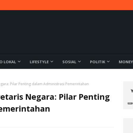
FO LOKAL
LIFESTYLE
SOSIAL
POLITIK
MONEY
gara: Pilar Penting dalam Administrasi Pemerintahan
taris Negara: Pilar Penting
Pemerintahan