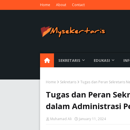
Home
About
Contact
SEKRETARIS
EDUKASI
IN
Home
Sekretaris
Tugas dan Peran Sekretaris Ne
Tugas dan Peran Sekre
dalam Administrasi 
Muhamad Ali
January 11, 2024