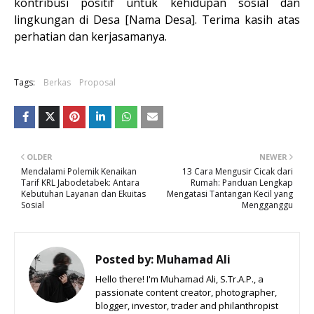
kontribusi positif untuk kehidupan sosial dan
lingkungan di Desa [Nama Desa]. Terima kasih atas
perhatian dan kerjasamanya.
Tags:
Berkas
Proposal
OLDER
NEWER
Mendalami Polemik Kenaikan
13 Cara Mengusir Cicak dari
Tarif KRL Jabodetabek: Antara
Rumah: Panduan Lengkap
Kebutuhan Layanan dan Ekuitas
Mengatasi Tantangan Kecil yang
Sosial
Mengganggu
Posted by:
Muhamad Ali
Hello there! I'm Muhamad Ali, S.Tr.A.P., a
passionate content creator, photographer,
blogger, investor, trader and philanthropist