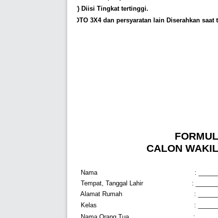
ü
(**) Diisi Tingkat tertinggi.
ü
FOTO 3X4 dan persyaratan lain Diserahkan saat tes
FORMUL
CALON WAKIL 
Nama
: _____
Tempat, Tanggal Lahir
: _____
Alamat Rumah
: _____
Kelas
: _____
Nama Orang Tua
: _____