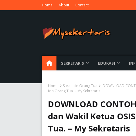
Home
About
Contact
SEKRETARIS
EDUKASI
IN
Home
Surat Izin Orang Tua
DOWNLOAD CONTOH F
Izin Orang Tua. – My Sekretaris
DOWNLOAD CONTOH Fo
dan Wakil Ketua OSIS
Tua. – My Sekretaris