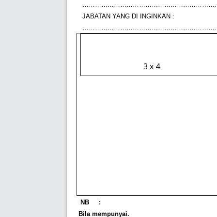
………………………………………………………
JABATAN YANG DI INGINKAN :
………………………………………………………
3 x 4
NB
:
ü
(*) Bila mempunyai.