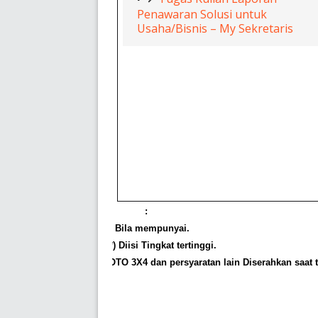
Penawaran Solusi untuk
Usaha/Bisnis – My Sekretaris
NB
:
ü
(*) Bila mempunyai.
ü
(**) Diisi Tingkat tertinggi.
ü
FOTO 3X4 dan persyaratan lain Diserahkan saat tes