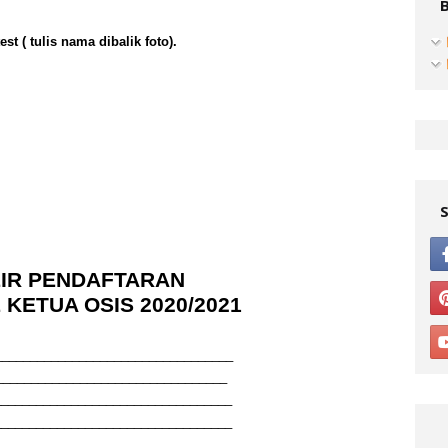
t ( tulis nama dibalik foto).
IR PENDAFTARAN
KETUA OSIS 2020/2021
__________________________________
__________________________________
__________________________________
__________________________________
__________________________________