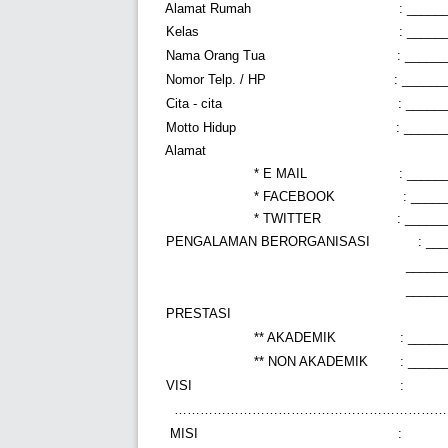
Alamat Rumah
: _____
Kelas
: _____
Nama Orang Tua
: _____
Nomor Telp. / HP
: _____
Cita - cita
: _____
Motto Hidup
: _____
Alamat
* E MAIL
: _____
* FACEBOOK
: ____
* TWITTER
: _____
PENGALAMAN BERORGANISASI
: __
______
______
PRESTASI
** AKADEMIK
: _____
** NON AKADEMIK
: _____
VISI
:
………………………………………………………
MISI
: