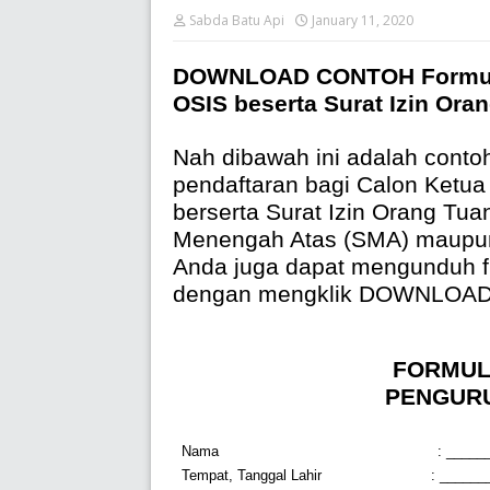
Sabda Batu Api
January 11, 2020
DOWNLOAD CONTOH Formulir
OSIS beserta Surat Izin Ora
Nah dibawah ini adalah contoh
pendaftaran bagi Calon Ketu
berserta Surat Izin Orang Tua
Menengah Atas (SMA) maupu
Anda juga dapat mengunduh f
dengan mengklik DOWNLOA
FORMUL
PENGUR
Nama
: _____
Tempat, Tanggal Lahir
: _____