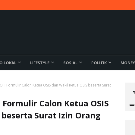
FO LOKAL
LIFESTYLE
SOSIAL
POLITIK
MONEY
ormulir Calon Ketua OSIS dan Wakil Ketua OSIS beserta Surat
rmulir Calon Ketua OSIS
 beserta Surat Izin Orang